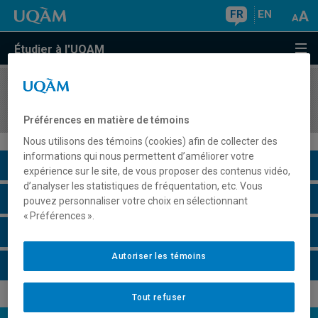
FR
EN
Étudier à l'UQAM
COURS
//
DAN6223
Rôles d'interprétation
Préférences en matière de témoins
Nous utilisons des témoins (cookies) afin de collecter des
informations qui nous permettent d’améliorer votre
Description du cours
expérience sur le site, de vous proposer des contenus vidéo,
d’analyser les statistiques de fréquentation, etc. Vous
Horaire - Été 2026
pouvez personnaliser votre choix en sélectionnant
« Préférences ».
Horaire - Automne 2026
Autoriser les témoins
Horaire - Hiver 2027
Tout refuser