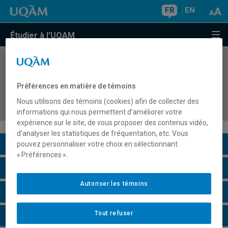
FR
EN
Étudier à l'UQAM
COURS
//
DDD2095
Soutenir la qualité éducative auprès des
Préférences en matière de témoins
nourrissons et tout-petits en service de garde
Nous utilisons des témoins (cookies) afin de collecter des
éducatif à l'enfance
informations qui nous permettent d’améliorer votre
expérience sur le site, de vous proposer des contenus vidéo,
d’analyser les statistiques de fréquentation, etc. Vous
Description du cours
pouvez personnaliser votre choix en sélectionnant
« Préférences ».
Horaire - Été 2026
Autoriser les témoins
Horaire - Automne 2026
Tout refuser
Horaire - Hiver 2027