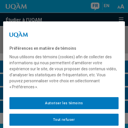
FR
EN
Étudier à l'UQAM
COURS
//
DDD7240
Concepts, modèles et théories en didactique
Préférences en matière de témoins
Nous utilisons des témoins (cookies) afin de collecter des
informations qui nous permettent d’améliorer votre
Description du cours
expérience sur le site, de vous proposer des contenus vidéo,
d’analyser les statistiques de fréquentation, etc. Vous
Horaire - Été 2026
pouvez personnaliser votre choix en sélectionnant
« Préférences ».
Horaire - Automne 2026
Autoriser les témoins
Horaire - Hiver 2027
Tout refuser