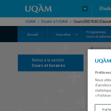
Étudi
UQAM
›
Étudier à l'UQAM
›
Cours DDD7630 | Éducatio
Programmes,
Accueil
Vous êtes
cours et admiss
Retour à la section
C
Cours et horaires
Préférenc
Nous utili
d’améliore
statistiqu
« Préféren
Préf