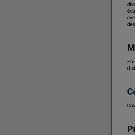
div
édu
exe
des
M
Pré
(La
C
Cou
P