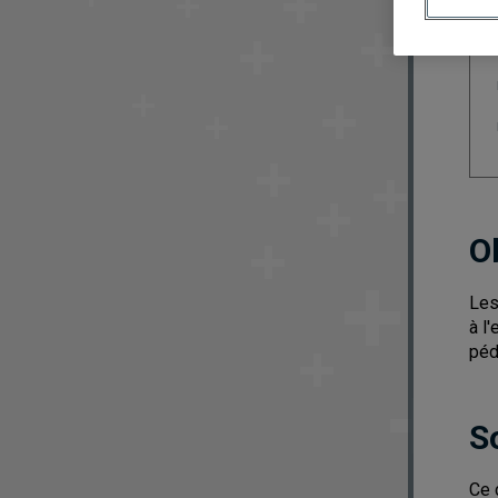
O
Les
à l
péd
S
Ce 