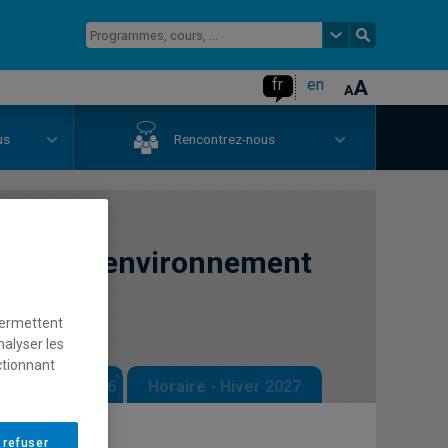
fr
en
us
Rencontrez-nous
ative à l'environnement
permettent
nalyser les
ctionnant
 - Automne 2026
Horaire - Hiver 2027
 refuser