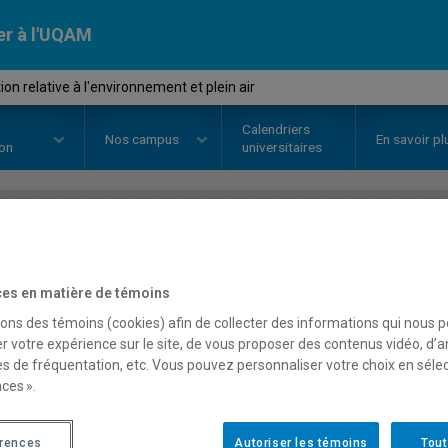
er à l'UQAM
n relative à l'environnement et plein air
Calendriers
Nos
campus
En savoir pl
ion
universitaires
OURS
//
DDD7630
-
Éducation rel
es en matière de témoins
et plein air
sons des témoins (cookies) afin de collecter des informations qui nous 
r votre expérience sur le site, de vous proposer des contenus vidéo, d’a
es de fréquentation, etc. Vous pouvez personnaliser votre choix en séle
Description
Horaire - Été 2026
Horaire
ces ».
érences
Autoriser les témoins
Tout