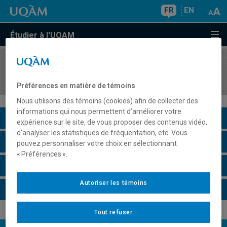
FR
EN
Étudier à l'UQAM
COURS
//
DDL3175
Didactique du français II au primaire : écriture
Préférences en matière de témoins
Nous utilisons des témoins (cookies) afin de collecter des
informations qui nous permettent d’améliorer votre
Description du cours
expérience sur le site, de vous proposer des contenus vidéo,
d’analyser les statistiques de fréquentation, etc. Vous
Horaire - Été 2026
pouvez personnaliser votre choix en sélectionnant
« Préférences ».
Horaire - Automne 2026
Autoriser les témoins
Horaire - Hiver 2027
Tout refuser