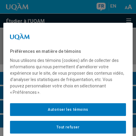
FR
EN
Étudier à l'UQAM
COURS
//
DDL8321
Didactique de l'oral pour l'enseignement du
Préférences en matière de témoins
français au secondaire
Nous utilisons des témoins (cookies) afin de collecter des
informations qui nous permettent d’améliorer votre
expérience sur le site, de vous proposer des contenus vidéo,
Description du cours
d’analyser les statistiques de fréquentation, etc. Vous
pouvez personnaliser votre choix en sélectionnant
Horaire - Été 2026
« Préférences ».
Horaire - Automne 2026
Autoriser les témoins
Horaire - Hiver 2027
Tout refuser