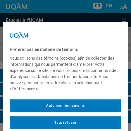
FR
EN
Étudier à l'UQAM
COURS
//
DDL8351
Séminaire d'approfondissement en didactique
Préférences en matière de témoins
du français langue d'enseignement
Nous utilisons des témoins (cookies) afin de collecter des
informations qui nous permettent d’améliorer votre
expérience sur le site, de vous proposer des contenus vidéo,
Description du cours
d’analyser les statistiques de fréquentation, etc. Vous
pouvez personnaliser votre choix en sélectionnant
Horaire - Été 2026
« Préférences ».
Horaire - Automne 2026
Autoriser les témoins
Horaire - Hiver 2027
Tout refuser