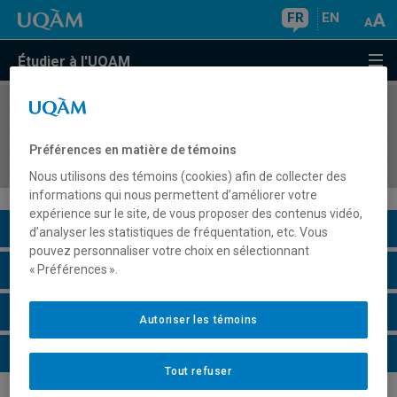
FR
EN
Étudier à l'UQAM
COURS
//
DDM2656
Activité d'intégration: soutien pédagogique dans
Préférences en matière de témoins
les centres de la petite enfance
Nous utilisons des témoins (cookies) afin de collecter des
informations qui nous permettent d’améliorer votre
expérience sur le site, de vous proposer des contenus vidéo,
Description du cours
d’analyser les statistiques de fréquentation, etc. Vous
pouvez personnaliser votre choix en sélectionnant
Horaire - Été 2026
« Préférences ».
Horaire - Automne 2026
Autoriser les témoins
Horaire - Hiver 2027
Tout refuser