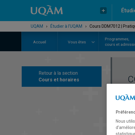
Étudi
UQAM
›
Étudier à l'UQAM
›
Cours DDM7012 | Pratiqu
Programmes,
Accueil
Vous êtes
cours et admiss
Retour à la section
C
Cours et horaires
Préférenc
Nous utili
d’améliore
statistiqu