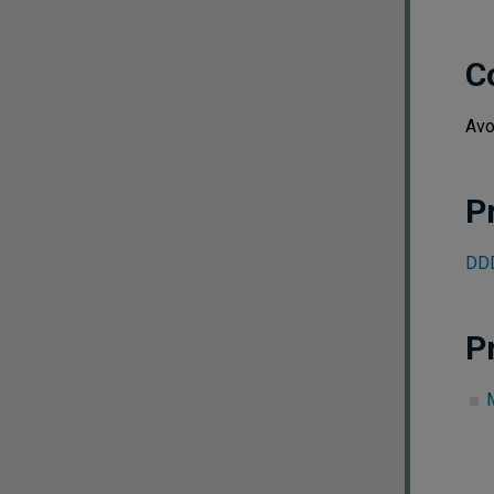
C
Avo
P
DDD
P