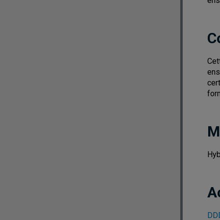
ens
C
Cet
ens
cer
for
M
Hyb
A
DDD