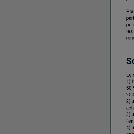
Pou
par
pér
les
ren
S
Le 
1) 
50 
250
2) 
act
3) 
l'e
4) 