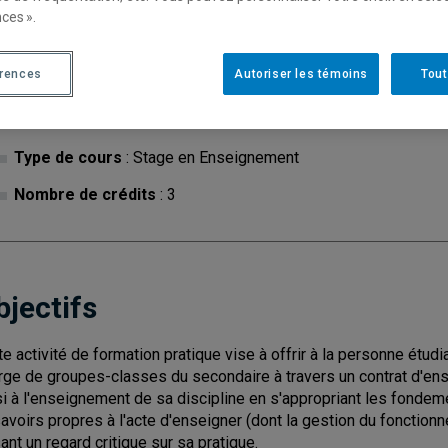
ces ».
érences
Autoriser les témoins
Tout
Cycle
: 2
Discipl
Type de cours
: Stage en Enseignement
Nombre de crédits
: 3
bjectifs
te activité de formation pratique vise à offrir à la personne étu
rge de groupes-classes du secondaire à travers un contrat d'ens
si à l'enseignement de sa discipline en s'appropriant les fondeme
savoirs propres à l'acte d'enseigner (dont la gestion du fonctio
ant un regard critique sur sa pratique.