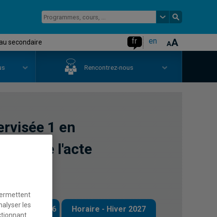
fr
en
 au secondaire
us
Rencontrez-nous
ervisée 1 en
tion de l'acte
re
permettent
nalyser les
 - Automne 2026
Horaire - Hiver 2027
ctionnant