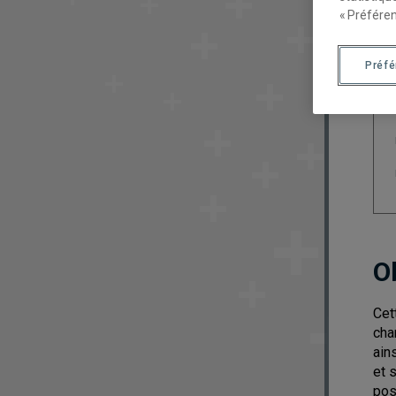
« Préféren
Préf
O
Cet
cha
ain
et 
pos