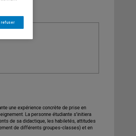
 refuser
ine
: Didactique
diante une expérience concrète de prise en
eignement. La personne étudiante s'initiera
nts de sa didactique, les habiletés, attitudes
nnement de différents groupes-classes) et en