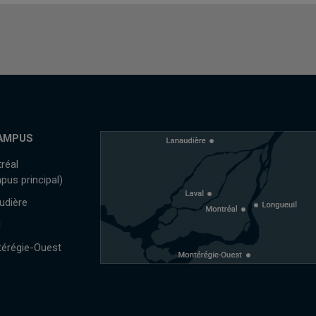
AMPUS
réal
pus principal)
udière
l
érégie-Ouest