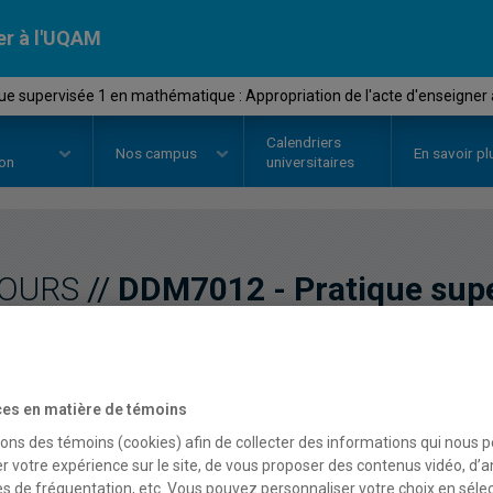
er à l'UQAM
e supervisée 1 en mathématique : Appropriation de l'acte d'enseigner
Calendriers
Nos
campus
En savoir pl
ion
universitaires
OURS
//
DDM7012
-
Pratique sup
mathématique : Appropria
d'enseigner au secondai
es en matière de témoins
sons des témoins (cookies) afin de collecter des informations qui nous 
r votre expérience sur le site, de vous proposer des contenus vidéo, d’a
Description
Horaire - Été 2026
Horaire
es de fréquentation, etc. Vous pouvez personnaliser votre choix en séle