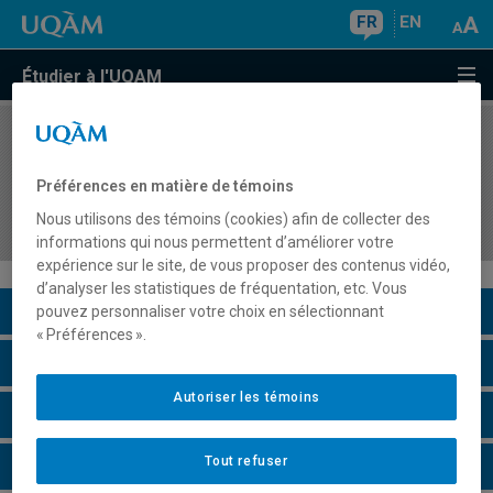
FR
EN
Étudier à l'UQAM
COURS
//
DDM7944
Pratique supervisée I d'enseignement des
Préférences en matière de témoins
sciences humaines et de l'univers social au
Nous utilisons des témoins (cookies) afin de collecter des
secondaire : Gestion de classe
informations qui nous permettent d’améliorer votre
expérience sur le site, de vous proposer des contenus vidéo,
d’analyser les statistiques de fréquentation, etc. Vous
Description du cours
pouvez personnaliser votre choix en sélectionnant
« Préférences ».
Horaire - Été 2026
Autoriser les témoins
Horaire - Automne 2026
Tout refuser
Horaire - Hiver 2027