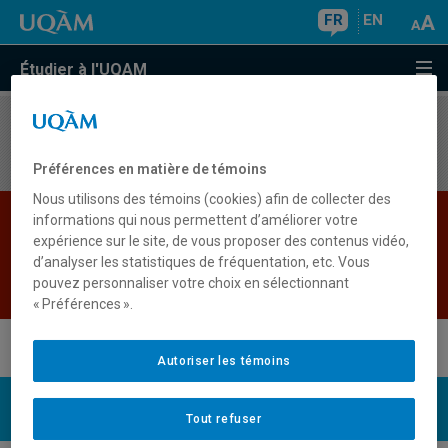
FR
EN
Étudier à l'UQAM
Aucun résultat
Préférences en matière de témoins
Nous utilisons des témoins (cookies) afin de collecter des
Les bases de données institutionnelles sont
informations qui nous permettent d’améliorer votre
expérience sur le site, de vous proposer des contenus vidéo,
indisponibles pour le moment. Veuillez
d’analyser les statistiques de fréquentation, etc. Vous
réessayer plus tard.
pouvez personnaliser votre choix en sélectionnant
Retour
« Préférences ».
Autoriser les témoins
UQAM
Nous joindre
Tout refuser