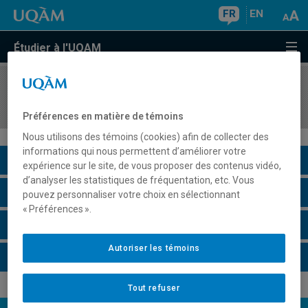
FR
EN
Étudier à l'UQAM
COURS
//
DES7010
Design d'événements: histoire et pratiques
Préférences en matière de témoins
Nous utilisons des témoins (cookies) afin de collecter des
informations qui nous permettent d’améliorer votre
Description du cours
expérience sur le site, de vous proposer des contenus vidéo,
d’analyser les statistiques de fréquentation, etc. Vous
Horaire - Été 2026
pouvez personnaliser votre choix en sélectionnant
« Préférences ».
Horaire - Automne 2026
Autoriser les témoins
Horaire - Hiver 2027
Tout refuser