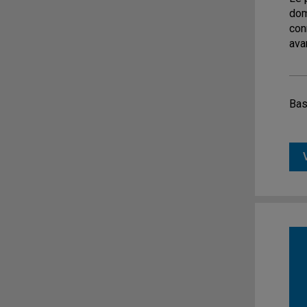
dom
con
ava
Bas