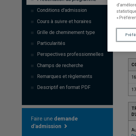
d’améliore
Conditions d'admission
statistiqu
« Préféren
Cours à suivre et horaires
Grille de cheminement type
Préf
Particularités
Perspectives professionnelles
C
Champs de recherche
Remarques et règlements
1
Descriptif en format PDF
1
T
D
Faire une
demande
d'admission
A