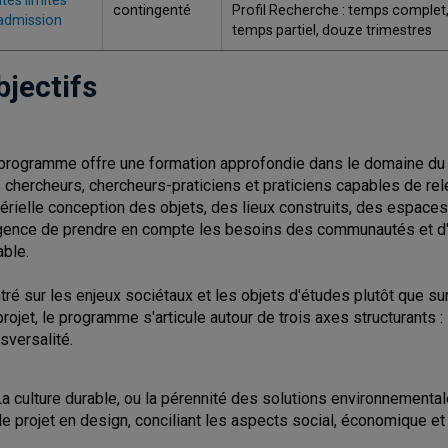
tes limites
contingenté
Profil Recherche : temps complet, 
admission
temps partiel, douze trimestres
bjectifs
programme offre une formation approfondie dans le domaine du d
 chercheurs, chercheurs-praticiens et praticiens capables de rel
érielle conception des objets, des lieux construits, des espaces 
rgence de prendre en compte les besoins des communautés et d'
able.
tré sur les enjeux sociétaux et les objets d'études plutôt que su
projet, le programme s'articule autour de trois axes structurants : l
nsversalité.
La culture durable, ou la pérennité des solutions environnement
e projet en design, conciliant les aspects social, économique et