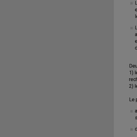
e
l
a
e
d
Deu
1) 
rec
2) 
Le 
d