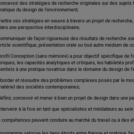
oncevoir des stratégies de recherche originales sur des sujets liés 
pratique du design de l'environnement;
ettre ces stratégies en oeuvre à travers un projet de recherche
ans une perspective interdisciplinaire;
communiquer de façon rigoureuse des résultats de recherche sou
rticle scientifique, présentation orale ou tout autre médium de 
profil Conception (sans mémoire) a pour objectif spécifique de 
oriques, les capacités analytiques et critiques, les habiletés pro
entiels à une pratique novatrice dans le domaine du design de l'
aborder et résoudre des problèmes complexes posés par le mode 
matériel des sociétés contemporaines;
éfinir, concevoir et mener à bien un projet de design dans une p
ntervenir à la fois en tant que spécialistes et médiateurs au sein
 compétences peuvent conduire au marché du travail ou à des é
programme valorise les liens étroits entre théorie et pratique, fav