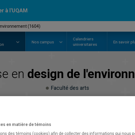
er à l'UQAM
'environnement (1604)
Calendriers
Nos
campus
En savoir pl
ion
universitaires
se en
design de l'enviro
Faculté des arts
es en matière de témoins
sons des témoins (cookies) afin de collecter des informations qui nous 