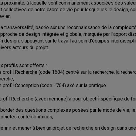
La proximité, à laquelle sont communément associées des valeu
t collectives de notre cadre de vie pour lesquelles le design, c
evier;
La transversalité, basée sur une reconnaissance de la complexi
pproche de design intégrée et globale, marquée par l'apport disc
n design, s'appuyant sur le travail au sein d'équipes interdiscipli
ivers acteurs du projet.
x profils sont offerts :
le profil Recherche (code 1604) centré sur la recherche, la recherc
herche;
le profil Conception (code 1704) axé sur la pratique.
profil Recherche (avec mémoire) a pour objectif spécifique de f
aborder des questions complexes posées par le mode de vie, le 
sociétés contemporaines;
éfinir et mener à bien un projet de recherche en design dans une