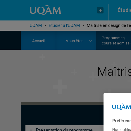
Étudi
UQAM
›
Étudier à l'UQAM
›
Maîtrise en design de l
Programmes,
Accueil
Vous êtes
cours et admiss
Maîtri
Préférenc
Nous utili
Présentation du programme