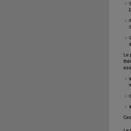
c
m
d
a
Le 
thé
ess
d
i
Ces
Le 