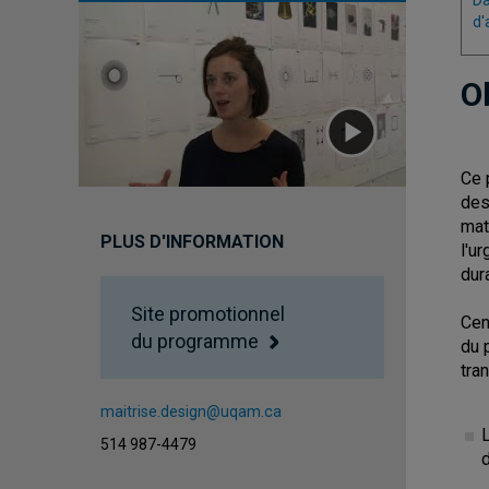
Da
d'
O
Ce 
des
mat
PLUS D'INFORMATION
l'u
dur
Site promotionnel
Cen
du programme
du 
tra
maitrise.design@uqam.ca
514 987-4479
d