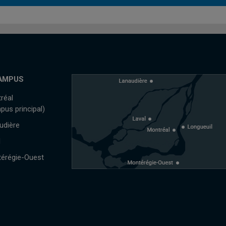
AMPUS
réal
pus principal)
udière
l
érégie-Ouest