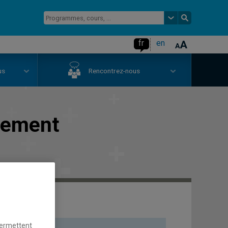
fr
en
us
Rencontrez-nous
nnement
permettent