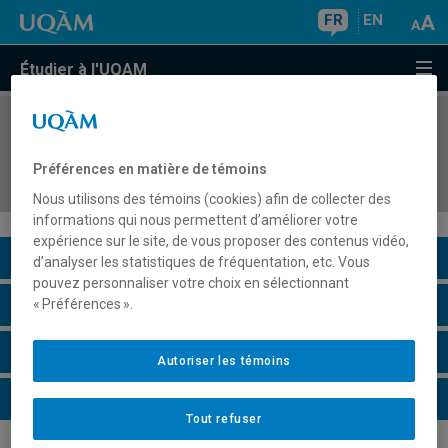
FR
EN
Étudier à l'UQAM
COURS
//
DES7520
Composants humains, anthropométrie et
Préférences en matière de témoins
activités des utilisateurs
Nous utilisons des témoins (cookies) afin de collecter des
informations qui nous permettent d’améliorer votre
expérience sur le site, de vous proposer des contenus vidéo,
Description du cours
d’analyser les statistiques de fréquentation, etc. Vous
pouvez personnaliser votre choix en sélectionnant
Horaire - Été 2026
« Préférences ».
Horaire - Automne 2026
Autoriser les témoins
Horaire - Hiver 2027
Tout refuser