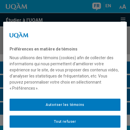
FR
EN
Étudier à l'UQAM
COURS
//
DES8001
Design de l'environnement et culture durable
Préférences en matière de témoins
Nous utilisons des témoins (cookies) afin de collecter des
informations qui nous permettent d’améliorer votre
Description du cours
expérience sur le site, de vous proposer des contenus vidéo,
d’analyser les statistiques de fréquentation, etc. Vous
Horaire - Été 2026
pouvez personnaliser votre choix en sélectionnant
« Préférences ».
Horaire - Automne 2026
Autoriser les témoins
Horaire - Hiver 2027
Tout refuser