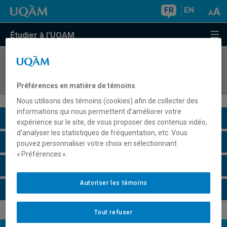
FR
EN
Étudier à l'UQAM
COURS
//
DES8101
Atelier transversal : projet individuel
Préférences en matière de témoins
Nous utilisons des témoins (cookies) afin de collecter des
informations qui nous permettent d’améliorer votre
Description du cours
expérience sur le site, de vous proposer des contenus vidéo,
d’analyser les statistiques de fréquentation, etc. Vous
Horaire - Été 2026
pouvez personnaliser votre choix en sélectionnant
« Préférences ».
Horaire - Automne 2026
Autoriser les témoins
Horaire - Hiver 2027
Tout refuser