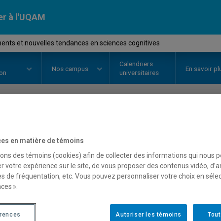
er à l'UQAM
ents et nouvelles tendances en sciences cognitives
Calendriers
Nos
campus
En savoir pl
ion
universitaires
OURS
//
DIC9001
-
Fondements et
es en matière de témoins
en sciences cognitives
sons des témoins (cookies) afin de collecter des informations qui nous 
r votre expérience sur le site, de vous proposer des contenus vidéo, d’a
es de fréquentation, etc. Vous pouvez personnaliser votre choix en séle
ces ».
Description
Horaire - Été 2026
Horaire
érences
Autoriser les témoins
Tout