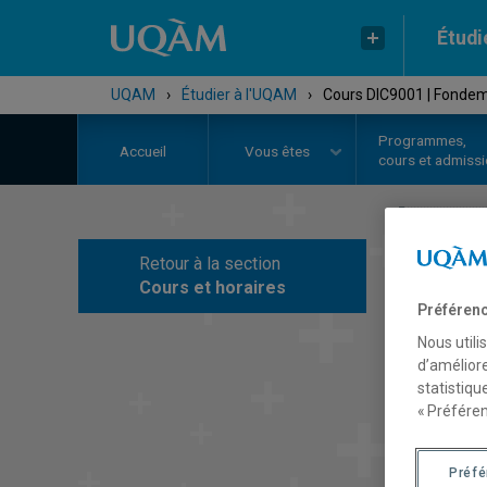
Étudi
UQAM
›
Étudier à l'UQAM
›
Cours DIC9001 | Fondem
Programmes,
Accueil
Vous êtes
cours et admiss
Retour à la section
C
Cours et horaires
Préférenc
Nous utili
d’améliore
statistiqu
« Préféren
Préf