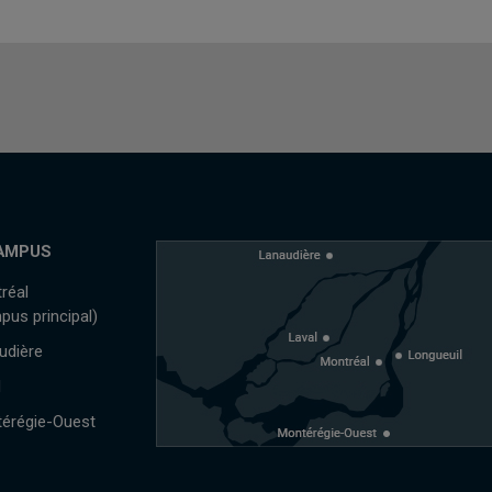
AMPUS
réal
pus principal)
udière
l
érégie-Ouest