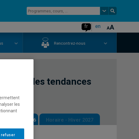
fr
en
us
Rencontrez-nous
 nouvelles tendances
permettent
nalyser les
ctionnant
 - Automne 2026
Horaire - Hiver 2027
 refuser