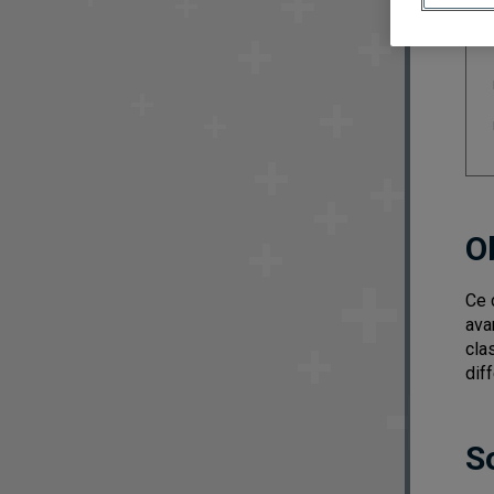
O
Ce 
ava
cla
dif
S