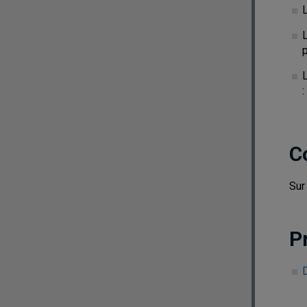
L
p
C
Sur
P