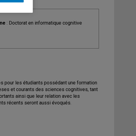
ine
: Doctorat en informatique cognitive
es pour les étudiants possédant une formation
èses et courants des sciences cognitives, tant
tants ainsi que leur relation avec les
nts récents seront aussi évoqués.