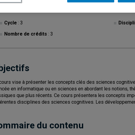
Cycle
: 3
Discipl
Nombre de crédits
: 3
bjectifs
cours vise à présenter les concepts clés des sciences cognitiv
ncée en informatique ou en sciences en abordant les notions, th
ssiques que plus récents. Ce cours présentera les concepts impor
férentes disciplines des sciences cognitives. Les développeme
ommaire du contenu