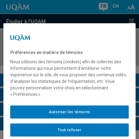
FR
EN
Étudier à l'UQAM
COURS
//
DIC9150
Concepts fondamentaux de l'informatique
Préférences en matière de témoins
cognitive
Nous utilisons des témoins (cookies) afin de collecter des
informations qui nous permettent d’améliorer votre
expérience sur le site, de vous proposer des contenus vidéo,
Description du cours
d’analyser les statistiques de fréquentation, etc. Vous
pouvez personnaliser votre choix en sélectionnant
Horaire - Été 2026
« Préférences ».
Horaire - Automne 2026
Autoriser les témoins
Horaire - Hiver 2027
Tout refuser