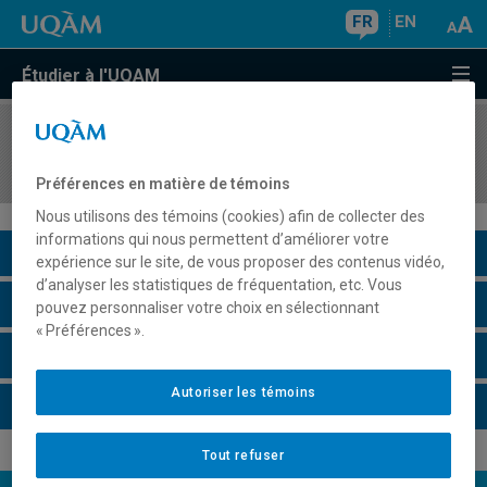
FR
EN
Étudier à l'UQAM
COURS
//
DIC9250
Génie cognitif
Préférences en matière de témoins
Nous utilisons des témoins (cookies) afin de collecter des
informations qui nous permettent d’améliorer votre
Description du cours
expérience sur le site, de vous proposer des contenus vidéo,
d’analyser les statistiques de fréquentation, etc. Vous
Horaire - Été 2026
pouvez personnaliser votre choix en sélectionnant
« Préférences ».
Horaire - Automne 2026
Autoriser les témoins
Horaire - Hiver 2027
Tout refuser