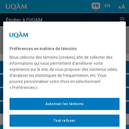
FR
EN
Étudier à l'UQAM
COURS
//
DLS4018
Portfolio presentation : mid-program
Préférences en matière de témoins
Nous utilisons des témoins (cookies) afin de collecter des
informations qui nous permettent d’améliorer votre
Description du cours
expérience sur le site, de vous proposer des contenus vidéo,
d’analyser les statistiques de fréquentation, etc. Vous
Horaire - Été 2026
pouvez personnaliser votre choix en sélectionnant
« Préférences ».
Horaire - Automne 2026
Autoriser les témoins
Horaire - Hiver 2027
Tout refuser