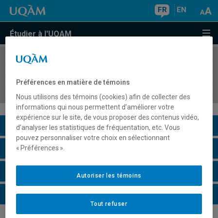
FR
EN
Étudier à l'UQAM
COURS
//
DSR6101
Sujets contemporains en stratégie des
Préférences en matière de témoins
organisations
Nous utilisons des témoins (cookies) afin de collecter des
informations qui nous permettent d’améliorer votre
expérience sur le site, de vous proposer des contenus vidéo,
Description du cours
d’analyser les statistiques de fréquentation, etc. Vous
pouvez personnaliser votre choix en sélectionnant
Horaire - Été 2026
« Préférences ».
Horaire - Automne 2026
Autoriser les témoins
Horaire - Hiver 2027
Tout refuser