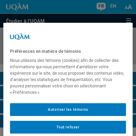
FR
EN
Étudier à l'UQAM
COURS
//
DSR6200
Gouvernance et gestion des risques fiduciaires,
Préférences en matière de témoins
sociaux, éthiques et environnementaux
Nous utilisons des témoins (cookies) afin de collecter des
informations qui nous permettent d’améliorer votre
expérience sur le site, de vous proposer des contenus vidéo,
Description du cours
d’analyser les statistiques de fréquentation, etc. Vous
pouvez personnaliser votre choix en sélectionnant
Horaire - Été 2026
« Préférences ».
Horaire - Automne 2026
Autoriser les témoins
Horaire - Hiver 2027
Tout refuser