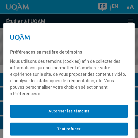
FR
EN
Étudier à l'UQAM
COURS
//
DSR8404
Design, implantation et suivi d'un modèle
Préférences en matière de témoins
d'affaires
Nous utilisons des témoins (cookies) afin de collecter des
informations qui nous permettent d’améliorer votre
expérience sur le site, de vous proposer des contenus vidéo,
Description du cours
d’analyser les statistiques de fréquentation, etc. Vous
pouvez personnaliser votre choix en sélectionnant
Horaire - Été 2026
« Préférences ».
Horaire - Automne 2026
Autoriser les témoins
Horaire - Hiver 2027
Tout refuser