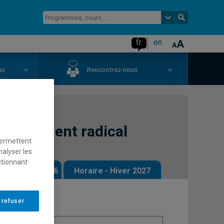
fr
en
us
Rencontrez-nous
changement radical
permettent
nalyser les
ctionnant
 - Automne 2026
Horaire - Hiver 2027
 refuser