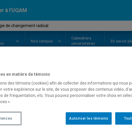
er à l'UQAM
gie de changement radical
Calendriers
Nos
campus
En savoir pl
ion
universitaires
es en matière de témoins
OURS
//
DSR8405
-
Stratégie de 
sons des témoins (cookies) afin de collecter des informations qui nous 
r votre expérience sur le site, de vous proposer des contenus vidéo, d’a
es de fréquentation, etc. Vous pouvez personnaliser votre choix en séle
Description
Horaire - Été 2026
Horaire
ces ».
érences
Autoriser les témoins
Tout