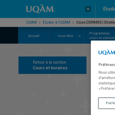
Étudi
UQAM
›
Étudier à l'UQAM
›
Cours DSR8405 | Straté
Programmes,
Accueil
Vous êtes
cours et admiss
Retour à la section
Préférenc
C
Cours et horaires
Nous utili
d’améliore
statistiqu
« Préféren
Préf