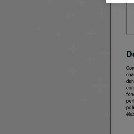
D
Com
cha
dan
con
fon
per
pol
éla