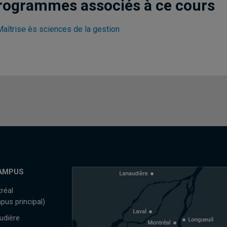
rogrammes associés à ce cours
Maîtrise ès sciences de la gestion
AMPUS
réal
pus principal)
udière