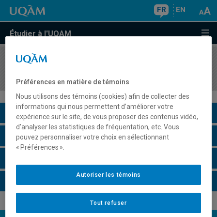
FR
EN
Étudier à l'UQAM
COURS
//
DSR8405
Stratégie de changement radical
Préférences en matière de témoins
Nous utilisons des témoins (cookies) afin de collecter des
informations qui nous permettent d’améliorer votre
Description du cours
expérience sur le site, de vous proposer des contenus vidéo,
d’analyser les statistiques de fréquentation, etc. Vous
Horaire - Été 2026
pouvez personnaliser votre choix en sélectionnant
« Préférences ».
Horaire - Automne 2026
Autoriser les témoins
Horaire - Hiver 2027
Tout refuser