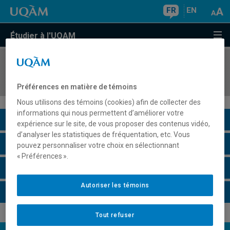
FR
EN
Étudier à l'UQAM
COURS
//
DSR8408
Gestion intégrée des risques et des crises (GIR)
Préférences en matière de témoins
Nous utilisons des témoins (cookies) afin de collecter des
informations qui nous permettent d’améliorer votre
Description du cours
expérience sur le site, de vous proposer des contenus vidéo,
d’analyser les statistiques de fréquentation, etc. Vous
Horaire - Été 2026
pouvez personnaliser votre choix en sélectionnant
« Préférences ».
Horaire - Automne 2026
Autoriser les témoins
Horaire - Hiver 2027
Tout refuser