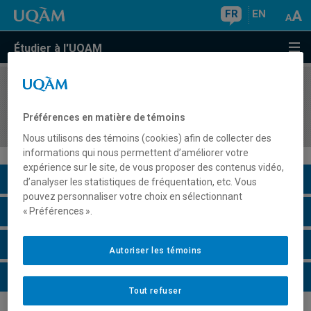
FR
EN
Étudier à l'UQAM
COURS
//
DSR8414
Grands défis planétaires : rôles et
Préférences en matière de témoins
responsabilités des organisations
Nous utilisons des témoins (cookies) afin de collecter des
informations qui nous permettent d’améliorer votre
expérience sur le site, de vous proposer des contenus vidéo,
Description du cours
d’analyser les statistiques de fréquentation, etc. Vous
pouvez personnaliser votre choix en sélectionnant
Horaire - Été 2026
« Préférences ».
Horaire - Automne 2026
Autoriser les témoins
Horaire - Hiver 2027
Tout refuser