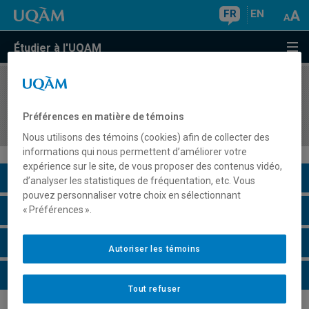
FR
EN
Étudier à l'UQAM
COURS
//
DSR8415
Veille stratégique et processus d'intelligence
Préférences en matière de témoins
économique
Nous utilisons des témoins (cookies) afin de collecter des
informations qui nous permettent d’améliorer votre
expérience sur le site, de vous proposer des contenus vidéo,
Description du cours
d’analyser les statistiques de fréquentation, etc. Vous
pouvez personnaliser votre choix en sélectionnant
Horaire - Été 2026
« Préférences ».
Horaire - Automne 2026
Autoriser les témoins
Horaire - Hiver 2027
Tout refuser