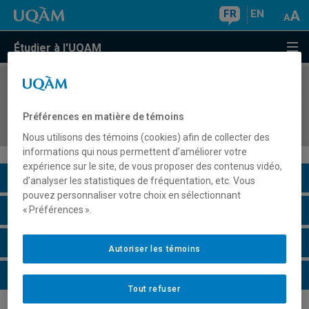
FR
EN
Étudier à l'UQAM
COURS
//
DSR8418
La philanthropie : enjeux sociopolitiques et
Préférences en matière de témoins
stratégiques
Nous utilisons des témoins (cookies) afin de collecter des
informations qui nous permettent d’améliorer votre
expérience sur le site, de vous proposer des contenus vidéo,
Description du cours
d’analyser les statistiques de fréquentation, etc. Vous
pouvez personnaliser votre choix en sélectionnant
Horaire - Été 2026
« Préférences ».
Horaire - Automne 2026
Autoriser les témoins
Horaire - Hiver 2027
Tout refuser