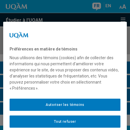
FR
EN
Étudier à l'UQAM
COURS
//
DSR8491
Stage de recherche
Préférences en matière de témoins
Nous utilisons des témoins (cookies) afin de collecter des
informations qui nous permettent d’améliorer votre
Description du cours
expérience sur le site, de vous proposer des contenus vidéo,
d’analyser les statistiques de fréquentation, etc. Vous
Horaire - Été 2026
pouvez personnaliser votre choix en sélectionnant
« Préférences ».
Horaire - Automne 2026
Autoriser les témoins
Horaire - Hiver 2027
Tout refuser