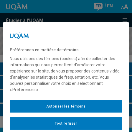
FR
EN
Étudier à l'UQAM
COURS
//
ECO6390
Stage en économique
Préférences en matière de témoins
Nous utilisons des témoins (cookies) afin de collecter des
informations qui nous permettent d’améliorer votre
Description du cours
expérience sur le site, de vous proposer des contenus vidéo,
d’analyser les statistiques de fréquentation, etc. Vous
Horaire - Été 2026
pouvez personnaliser votre choix en sélectionnant
« Préférences ».
Horaire - Automne 2026
Autoriser les témoins
Horaire - Hiver 2027
Tout refuser