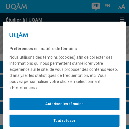
FR
EN
Étudier à l'UQAM
COURS
//
ECO8402
Environnement macroéconomique de l'entreprise
Préférences en matière de témoins
Nous utilisons des témoins (cookies) afin de collecter des
informations qui nous permettent d’améliorer votre
Description du cours
expérience sur le site, de vous proposer des contenus vidéo,
d’analyser les statistiques de fréquentation, etc. Vous
Horaire - Été 2026
pouvez personnaliser votre choix en sélectionnant
« Préférences ».
Horaire - Automne 2026
Autoriser les témoins
Horaire - Hiver 2027
Tout refuser