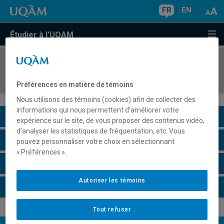
FR
EN
Étudier à l'UQAM
COURS
//
EDM1005
Approches économiques des médias
Préférences en matière de témoins
Nous utilisons des témoins (cookies) afin de collecter des
informations qui nous permettent d’améliorer votre
Description du cours
expérience sur le site, de vous proposer des contenus vidéo,
d’analyser les statistiques de fréquentation, etc. Vous
Horaire - Été 2026
pouvez personnaliser votre choix en sélectionnant
« Préférences ».
Horaire - Automne 2026
Autoriser les témoins
Horaire - Hiver 2027
Tout refuser