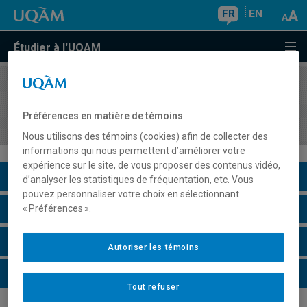
FR
EN
Étudier à l'UQAM
COURS
//
EDM1007
Approches sociopolitiques des communications
Préférences en matière de témoins
médiatiques
Nous utilisons des témoins (cookies) afin de collecter des
informations qui nous permettent d’améliorer votre
expérience sur le site, de vous proposer des contenus vidéo,
Description du cours
d’analyser les statistiques de fréquentation, etc. Vous
pouvez personnaliser votre choix en sélectionnant
Horaire - Été 2026
« Préférences ».
Horaire - Automne 2026
Autoriser les témoins
Horaire - Hiver 2027
Tout refuser