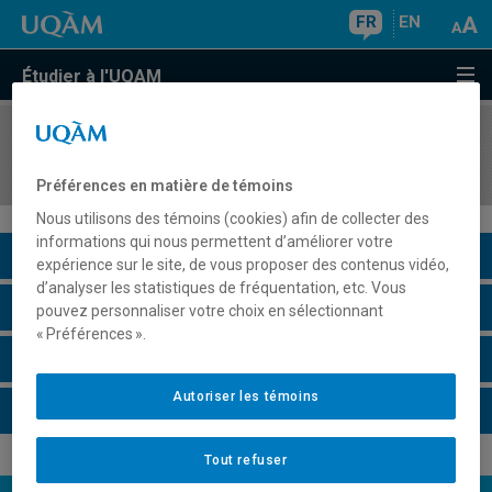
FR
EN
Étudier à l'UQAM
COURS
//
EDM1201
Stage en presse écrite ou Internet I
Préférences en matière de témoins
Nous utilisons des témoins (cookies) afin de collecter des
informations qui nous permettent d’améliorer votre
Description du cours
expérience sur le site, de vous proposer des contenus vidéo,
d’analyser les statistiques de fréquentation, etc. Vous
Horaire - Été 2026
pouvez personnaliser votre choix en sélectionnant
« Préférences ».
Horaire - Automne 2026
Autoriser les témoins
Horaire - Hiver 2027
Tout refuser