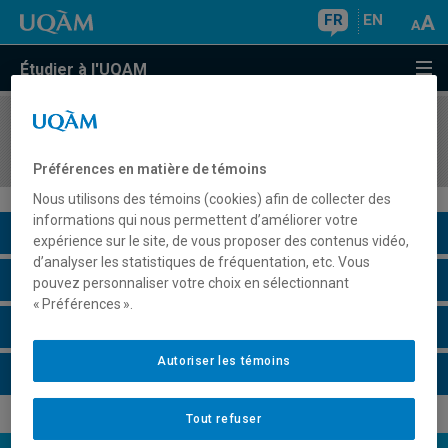
FR
EN
Étudier à l'UQAM
COURS
//
EDM4232
Animation, recherche et écriture télévisuelles II
Préférences en matière de témoins
Nous utilisons des témoins (cookies) afin de collecter des
informations qui nous permettent d’améliorer votre
Description du cours
expérience sur le site, de vous proposer des contenus vidéo,
d’analyser les statistiques de fréquentation, etc. Vous
Horaire - Été 2026
pouvez personnaliser votre choix en sélectionnant
« Préférences ».
Horaire - Automne 2026
Autoriser les témoins
Horaire - Hiver 2027
Tout refuser