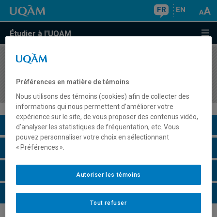
FR
EN
Étudier à l'UQAM
COURS
//
EDM4260
Atelier production de fin d'études : format
Préférences en matière de témoins
télévision
Nous utilisons des témoins (cookies) afin de collecter des
informations qui nous permettent d’améliorer votre
expérience sur le site, de vous proposer des contenus vidéo,
Description du cours
d’analyser les statistiques de fréquentation, etc. Vous
pouvez personnaliser votre choix en sélectionnant
Horaire - Été 2026
« Préférences ».
Horaire - Automne 2026
Autoriser les témoins
Horaire - Hiver 2027
Tout refuser