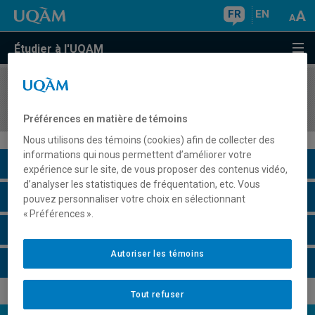
FR
EN
Étudier à l'UQAM
COURS
//
EDM4542
Éthique et déontologie du journalisme
Préférences en matière de témoins
Nous utilisons des témoins (cookies) afin de collecter des
informations qui nous permettent d’améliorer votre
Description du cours
expérience sur le site, de vous proposer des contenus vidéo,
d’analyser les statistiques de fréquentation, etc. Vous
Horaire - Été 2026
pouvez personnaliser votre choix en sélectionnant
« Préférences ».
Horaire - Automne 2026
Autoriser les témoins
Horaire - Hiver 2027
Tout refuser