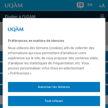
FR
EN
Étudier à l'UQAM
COURS
//
EDM4600
Algorithmie de base et interactivité
Préférences en matière de témoins
Nous utilisons des témoins (cookies) afin de collecter des
informations qui nous permettent d’améliorer votre
Description du cours
expérience sur le site, de vous proposer des contenus vidéo,
d’analyser les statistiques de fréquentation, etc. Vous
Horaire - Été 2026
pouvez personnaliser votre choix en sélectionnant
« Préférences ».
Horaire - Automne 2026
Autoriser les témoins
Horaire - Hiver 2027
Tout refuser