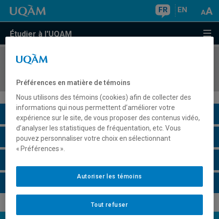
FR
EN
Étudier à l'UQAM
COURS
//
EDM7110
Séminaire de recherche-création sur l'image
Préférences en matière de témoins
Nous utilisons des témoins (cookies) afin de collecter des
informations qui nous permettent d’améliorer votre
Description du cours
expérience sur le site, de vous proposer des contenus vidéo,
d’analyser les statistiques de fréquentation, etc. Vous
Horaire - Été 2026
pouvez personnaliser votre choix en sélectionnant
« Préférences ».
Horaire - Automne 2026
Autoriser les témoins
Horaire - Hiver 2027
Tout refuser