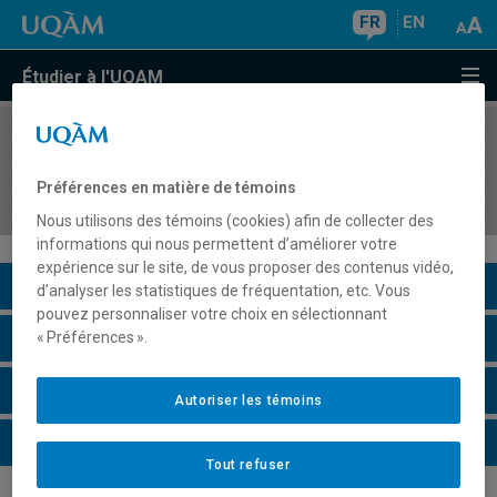
FR
EN
Étudier à l'UQAM
COURS
//
EDM7113
Séminaire de recherche-création en
Préférences en matière de témoins
communication vidéo
Nous utilisons des témoins (cookies) afin de collecter des
informations qui nous permettent d’améliorer votre
expérience sur le site, de vous proposer des contenus vidéo,
Description du cours
d’analyser les statistiques de fréquentation, etc. Vous
pouvez personnaliser votre choix en sélectionnant
Horaire - Été 2026
« Préférences ».
Horaire - Automne 2026
Autoriser les témoins
Horaire - Hiver 2027
Tout refuser