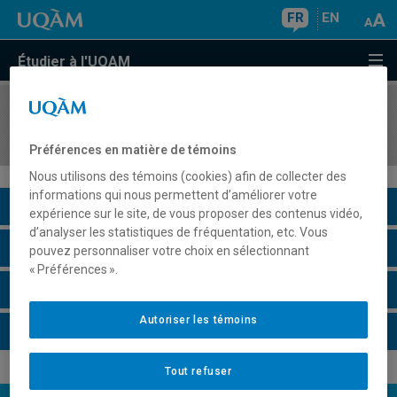
FR
EN
Étudier à l'UQAM
COURS
//
EDM7506
Communication, science, culture et médias
Préférences en matière de témoins
Nous utilisons des témoins (cookies) afin de collecter des
informations qui nous permettent d’améliorer votre
Description du cours
expérience sur le site, de vous proposer des contenus vidéo,
d’analyser les statistiques de fréquentation, etc. Vous
Horaire - Été 2026
pouvez personnaliser votre choix en sélectionnant
« Préférences ».
Horaire - Automne 2026
Autoriser les témoins
Horaire - Hiver 2027
Tout refuser