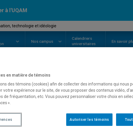
er à l'UQAM
tion, technologie et idéologie
Calendriers
Nos
campus
En savoir pl
ion
universitaires
es en matière de témoins
OURS
//
EDM7611
-
Information, 
sons des témoins (cookies) afin de collecter des informations qui nous 
r votre expérience sur le site, de vous proposer des contenus vidéo, d’a
es de fréquentation, etc. Vous pouvez personnaliser votre choix en séle
Description
Horaire - Été 2026
Horaire
ces ».
érences
Autoriser les témoins
Tout