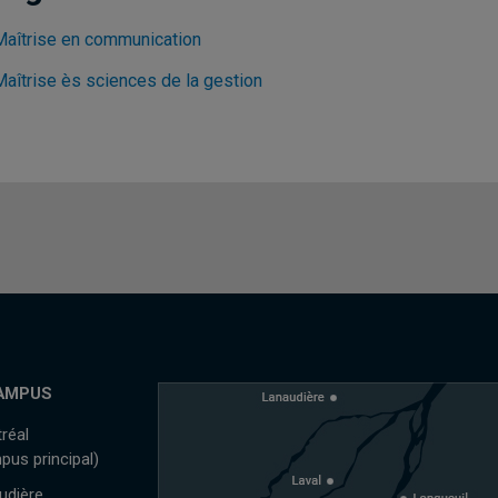
Maîtrise en communication
Maîtrise ès sciences de la gestion
AMPUS
réal
pus principal)
udière