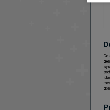
D
Ce 
gén
sys
tec
idé
mes
don
P