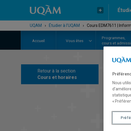
Étudi
UQAM
›
Étudier à l'UQAM
›
Cours EDM7611 | Informa
Programmes,
Accueil
Vous êtes
cours et admiss
Retour à la section
Préférenc
C
Cours et horaires
Nous utili
d’améliore
statistiqu
« Préféren
Préf