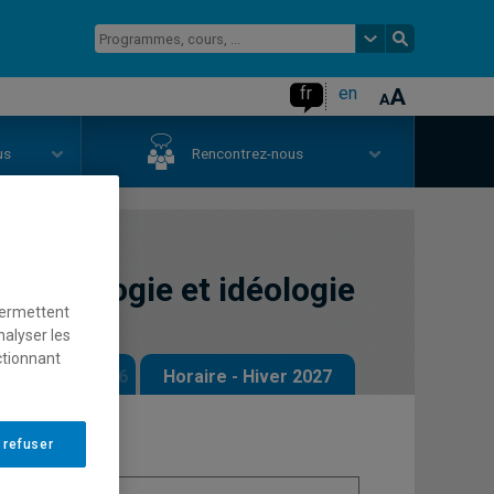
fr
en
us
Rencontrez-nous
technologie et idéologie
permettent
nalyser les
ctionnant
 - Automne 2026
Horaire - Hiver 2027
 refuser