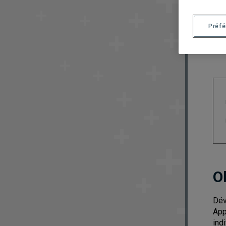
Préf
O
Dév
App
ind