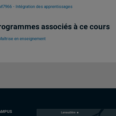
7966 - Intégration des apprentissages
rogrammes associés à ce cours
Maîtrise en enseignement
AMPUS