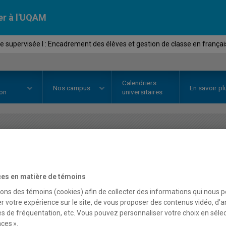
er à l'UQAM
e supervisée I : Encadrement des élèves et gestion de classe en franç
Calendriers
Nos
campus
En savoir pl
ion
universitaires
OURS
//
EFA7870
-
Pratique supe
des élèves et gestion de 
es en matière de témoins
langue seconde en forma
sons des témoins (cookies) afin de collecter des informations qui nous 
r votre expérience sur le site, de vous proposer des contenus vidéo, d’a
es de fréquentation, etc. Vous pouvez personnaliser votre choix en séle
adultes
ces ».