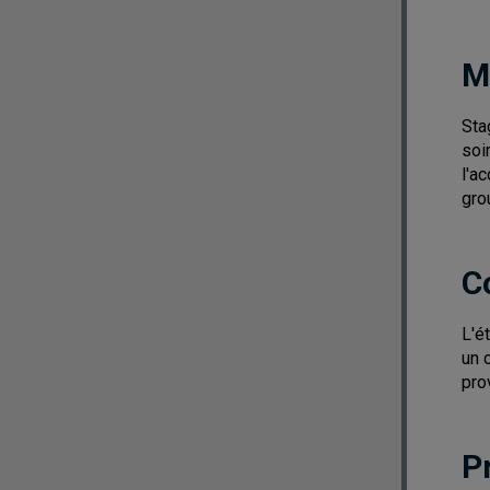
M
Sta
soi
l'a
gro
C
L'é
un 
pro
P