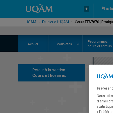
Étudi
UQAM
›
Étudier à l'UQAM
›
Cours EFA7870 | Pratiqu
Programmes,
Accueil
Vous êtes
cours et admiss
Retour à la section
C
Cours et horaires
Préférenc
Nous utili
d’améliore
statistiqu
« Préféren