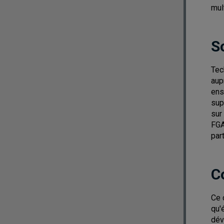
mul
S
Tec
aup
ens
sup
sur
FGA
par
C
Ce 
qu'
dév