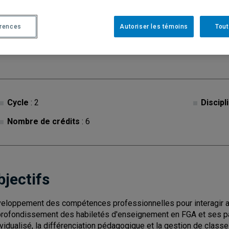
érences
Autoriser les témoins
Tout
Description
Horaire - Été 2026
Horaire
Cycle
: 2
Discipl
Nombre de crédits
: 6
bjectifs
eloppement des compétences professionnelles pour interagir a
rofondissement des habiletés d'enseignement en FGA et ses par
ividualisé, la différenciation pédagogique et la gestion de classe