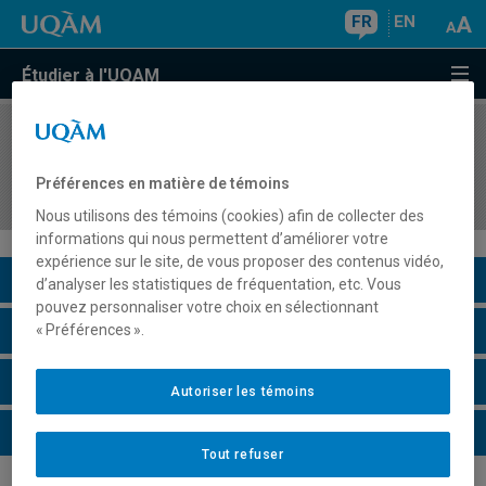
FR
EN
Étudier à l'UQAM
COURS
//
EFA7963
Analyse transnationale des politiques
Préférences en matière de témoins
d'éducation et de formation des adultes
Nous utilisons des témoins (cookies) afin de collecter des
informations qui nous permettent d’améliorer votre
expérience sur le site, de vous proposer des contenus vidéo,
Description du cours
d’analyser les statistiques de fréquentation, etc. Vous
pouvez personnaliser votre choix en sélectionnant
Horaire - Été 2026
« Préférences ».
Horaire - Automne 2026
Autoriser les témoins
Horaire - Hiver 2027
Tout refuser