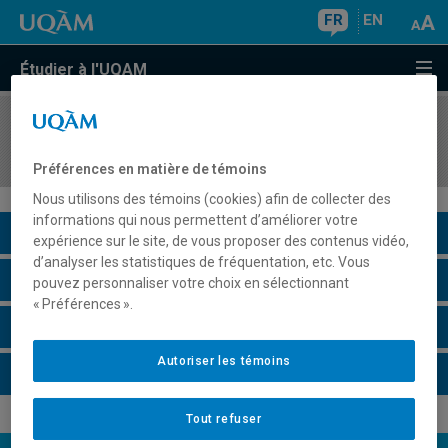
FR
EN
Étudier à l'UQAM
COURS
//
EFS8010
Atelier de recherche
Préférences en matière de témoins
Nous utilisons des témoins (cookies) afin de collecter des
informations qui nous permettent d’améliorer votre
Description du cours
expérience sur le site, de vous proposer des contenus vidéo,
d’analyser les statistiques de fréquentation, etc. Vous
Horaire - Été 2026
pouvez personnaliser votre choix en sélectionnant
« Préférences ».
Horaire - Automne 2026
Autoriser les témoins
Horaire - Hiver 2027
Tout refuser