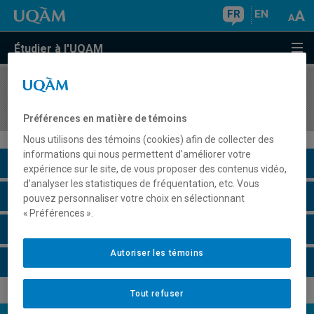
FR
EN
Étudier à l'UQAM
COURS
//
ENV1105
Concepts en sciences de l'environnement
Préférences en matière de témoins
Nous utilisons des témoins (cookies) afin de collecter des
informations qui nous permettent d’améliorer votre
Description du cours
expérience sur le site, de vous proposer des contenus vidéo,
d’analyser les statistiques de fréquentation, etc. Vous
Horaire - Été 2026
pouvez personnaliser votre choix en sélectionnant
« Préférences ».
Horaire - Automne 2026
Autoriser les témoins
Horaire - Hiver 2027
Tout refuser