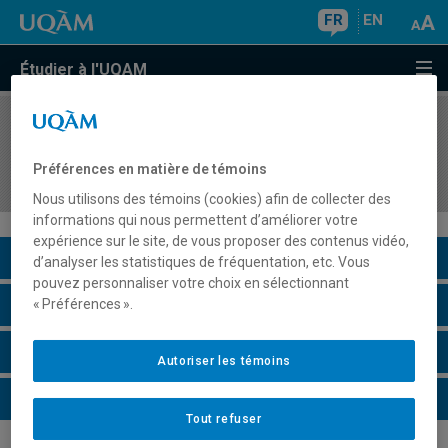
FR
EN
Étudier à l'UQAM
COURS
//
ENV7000
Perspectives interdisciplinaires dans l'étude des
Préférences en matière de témoins
problématiques environnementales
Nous utilisons des témoins (cookies) afin de collecter des
informations qui nous permettent d’améliorer votre
expérience sur le site, de vous proposer des contenus vidéo,
Description du cours
d’analyser les statistiques de fréquentation, etc. Vous
pouvez personnaliser votre choix en sélectionnant
Horaire - Été 2026
« Préférences ».
Horaire - Automne 2026
Autoriser les témoins
Horaire - Hiver 2027
Tout refuser