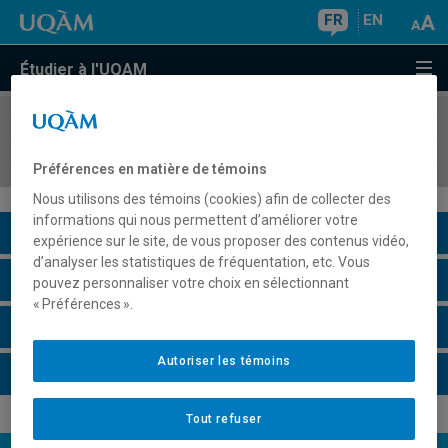
FR
EN
Étudier à l'UQAM
COURS
//
ESP1200
Espagnol II
Préférences en matière de témoins
Nous utilisons des témoins (cookies) afin de collecter des
informations qui nous permettent d’améliorer votre
Description du cours
expérience sur le site, de vous proposer des contenus vidéo,
d’analyser les statistiques de fréquentation, etc. Vous
Horaire - Été 2026
pouvez personnaliser votre choix en sélectionnant
« Préférences ».
Horaire - Automne 2026
Autoriser les témoins
Horaire - Hiver 2027
Tout refuser