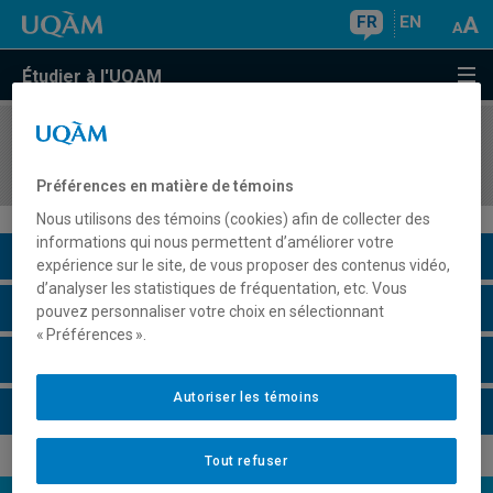
FR
EN
Étudier à l'UQAM
COURS
//
ESP1200
Espagnol II
Préférences en matière de témoins
Nous utilisons des témoins (cookies) afin de collecter des
informations qui nous permettent d’améliorer votre
Description du cours
expérience sur le site, de vous proposer des contenus vidéo,
d’analyser les statistiques de fréquentation, etc. Vous
Horaire - Été 2026
pouvez personnaliser votre choix en sélectionnant
« Préférences ».
Horaire - Automne 2026
Autoriser les témoins
Horaire - Hiver 2027
Tout refuser